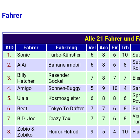
Fahrer
Alle 21 Fahrer und 
⇑ID
Fahrer
Fahrzeug
Vel
Acc
FV
Trb
1.
Sonic
Turbo-Künstler
6
8
6
10
Sup
Su
2.
AiAi
Bananenmobil
6
8
6
8
Rol
Billy
Rasender
3.
7
8
7
7
Eie
Hatcher
Gockel
4.
Amigo
Sonnen-Buggy
5
9
10
4
Sa
Sp
5.
Ulala
Kosmosgleiter
6
8
8
6
Po
6.
Beat
Tokyo-To Drifter
7
7
6
8
Bun
Ver
7.
B.D. Joe
Crazy Taxi
7
7
6
8
Tu
Zobio &
8.
Horror-Hotrod
9
5
4
10
Flu
Zobiko