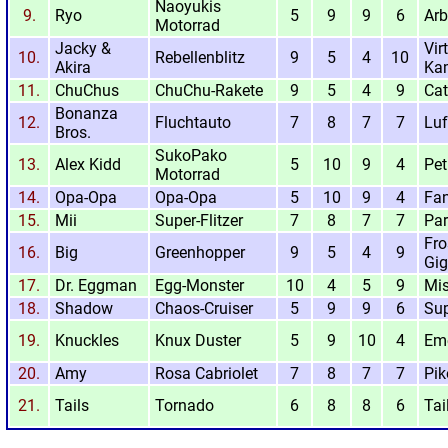
Naoyukis
9.
Ryo
5
9
9
6
Arb
Motorrad
Jacky &
Vir
10.
Rebellenblitz
9
5
4
10
Akira
Ka
11.
ChuChus
ChuChu-Rakete
9
5
4
9
Cat
Bonanza
12.
Fluchtauto
7
8
7
7
Luf
Bros.
SukoPako
13.
Alex Kidd
5
10
9
4
Pet
Motorrad
14.
Opa-Opa
Opa-Opa
5
10
9
4
Fan
15.
Mii
Super-Flitzer
7
8
7
7
Pa
Fro
16.
Big
Greenhopper
9
5
4
9
Gig
17.
Dr. Eggman
Egg-Monster
10
4
5
9
Mis
18.
Shadow
Chaos-Cruiser
5
9
9
6
Su
19.
Knuckles
Knux Duster
5
9
10
4
Em
20.
Amy
Rosa Cabriolet
7
8
7
7
Pi
21.
Tails
Tornado
6
8
8
6
Tai