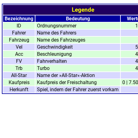
Legende
Bezeichnung
Bedeutung
Wert
ID
Ordnungsnummer
1
Fahrer
Name des Fahrers
Fahrzeug
Name des Fahrzeuges
Vel
Geschwindigkeit
5
Acc
Beschleunigung
4
FV
Fahrverhalten
4
Trb
Turbo
4
All-Star
Name der »All-Star«-Aktion
Kaufpreis
Kaufpreis der Freischaltung
0 | 7.5
Herkunft
Spiel, indem der Fahrer zuerst vorkam